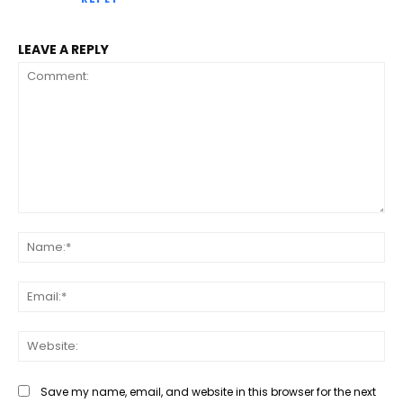
LEAVE A REPLY
Comment:
Na
Ema
Web
Save my name, email, and website in this browser for the next