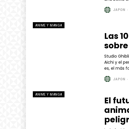
JAPON
-
ANIME Y MANGA
Las 1
sobre
Studio Ghibl
Aichi y el p
es, el más f
JAPON
-
ANIME Y MANGA
El fut
anima
pelig