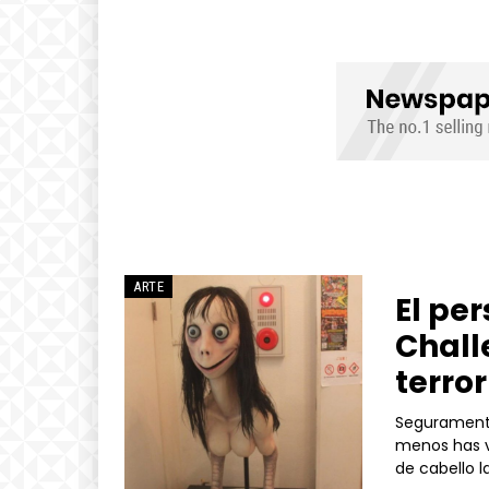
ARTE
El pe
Chall
terror
Seguramente
menos has v
de cabello la