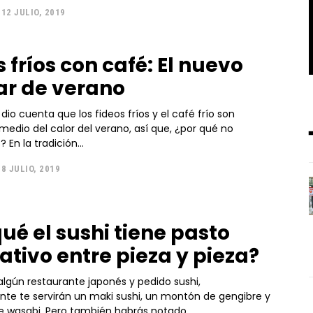
12 JULIO, 2019
 fríos con café: El nuevo
r de verano
dio cuenta que los fideos fríos y el café frío son
medio del calor del verano, así que, ¿por qué no
combinarlos? En la tradición...
8 JULIO, 2019
qué el sushi tiene pasto
ativo entre pieza y pieza?
 algún restaurante japonés y pedido sushi,
te te servirán un maki sushi, un montón de gengibre y
e wasabi. Pero también habrás notado...