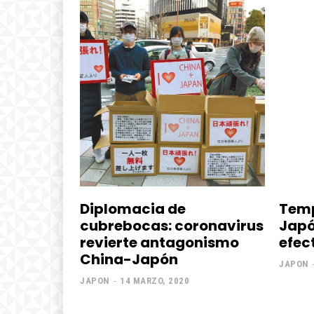
Diplomacia de
Temp
cubrebocas: coronavirus
Japó
revierte antagonismo
efec
China-Japón
JAPON
JAPON
-
14 MARZO, 2020