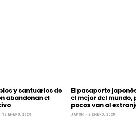
los y santuarios de
El pasaporte japonés
n abandonan el
el mejor del mundo, 
tivo
pocos van al extranj
-
12 ENERO, 2020
JAPON
-
2 ENERO, 2020