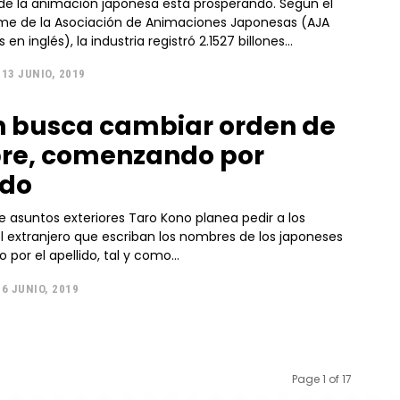
a de la animación japonesa está prosperando. Según el
rme de la Asociación de Animaciones Japonesas (AJA
s en inglés), la industria registró 2.1527 billones...
13 JUNIO, 2019
 busca cambiar orden de
re, comenzando por
ido
de asuntos exteriores Taro Kono planea pedir a los
l extranjero que escriban los nombres de los japoneses
or el apellido, tal y como...
6 JUNIO, 2019
Page 1 of 17