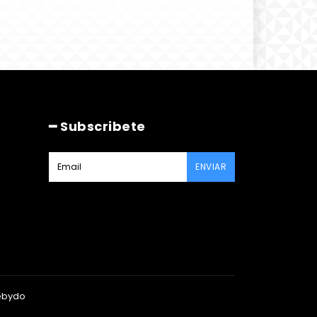
━ Subscribete
ENVIAR
ebydo