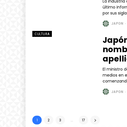
La industri
último info
por sus sigla
JAPON
-
CULTURA
Japón
nomb
apell
El ministro 
medios en e
comenzando p
JAPON
-
1
2
3
...
17