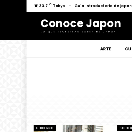
C
33.7
Tokyo
Guía introductoria de japo
Conoce Japon
LO QUE NECESITAS SABER DE JAPÓN
ARTE
CU
GOBIERNO
SOCIE