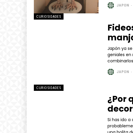
JAPON
-
CURIOSIDADES
Fideos
manja
Japón ya se 
geniales en 
JAPON
-
CURIOSIDADES
¿Por 
decor
Si has ido a
probablemen
una bolita d