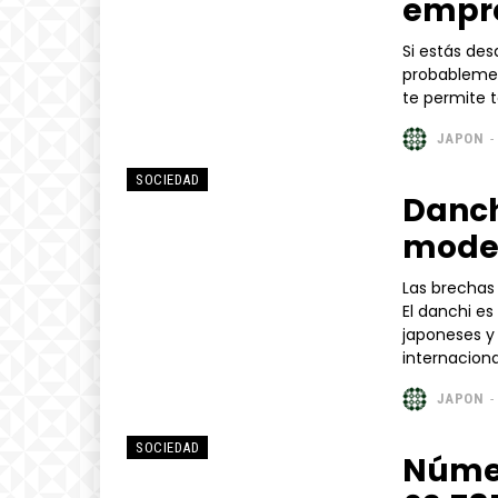
empre
Si estás de
probablemen
JAPON
-
SOCIEDAD
Danch
mode
Las brechas
El danchi es
japoneses y 
internacional
JAPON
-
SOCIEDAD
Númer