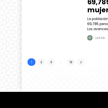
69,78
muje
La població
69,785 pers
Los avances
JAPON
-
1
2
3
...
13