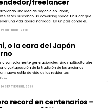
ndedor/freelancer
sarrollando una idea de negocio en Japón,
te estás buscando un coworking space: Un lugar que
te permite tener una vida laboral nómada. En un país donde el...
19 OCTUBRE, 2018
i, o la cara del Japón
rno
 no son solamente generacionales, sino multiculturales
 una yuxtaposición de la tradición de los ancianos
un nuevo estilo de vida de los residentes
es...
26 SEPTIEMBRE, 2018
o record en centenarios –