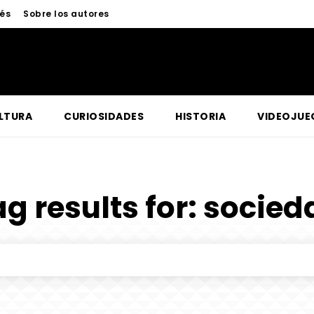
nés
Sobre los autores
LTURA
CURIOSIDADES
HISTORIA
VIDEOJUE
g results for:
socied