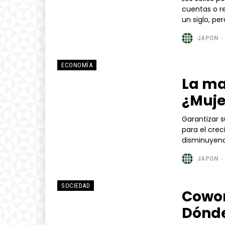
cuentas o retira
un siglo, per
JAPON
-
ECONOMÍA
La ma
¿Muje
Garantizar 
para el cre
disminuyendo
JAPON
-
SOCIEDAD
Cowor
Dónde