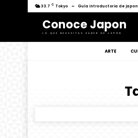
C
33.7
Tokyo
Guía introductoria de japo
Conoce Japon
LO QUE NECESITAS SABER DE JAPÓN
ARTE
CU
Ta