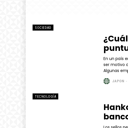
SOCIEDAD
¿Cuál
puntu
En un país 
ser motivo 
Algunas emp
JAPON
-
TECNOLOGÍA
Hanko
banc
Los sellos p