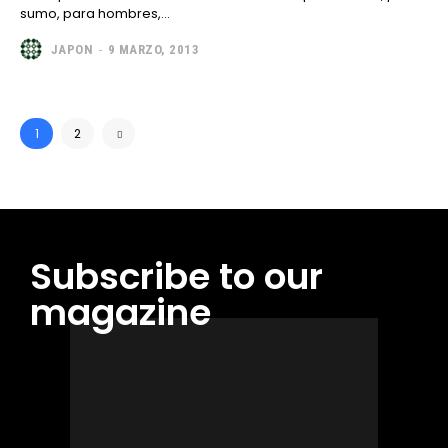
sumo, para hombres,...
JAPON
-
9 MARZO, 2013
1
2
Subscribe to our
magazine