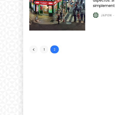
aspectos. Si
simplemente
JAPON
-
1
2