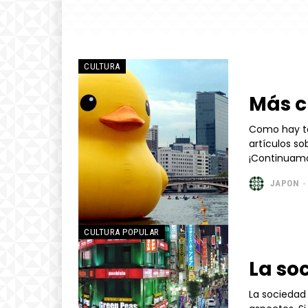
CULTURA
Más c
Como hay ta
artículos sob
JAPON
-
CULTURA POPULAR
La so
La sociedad