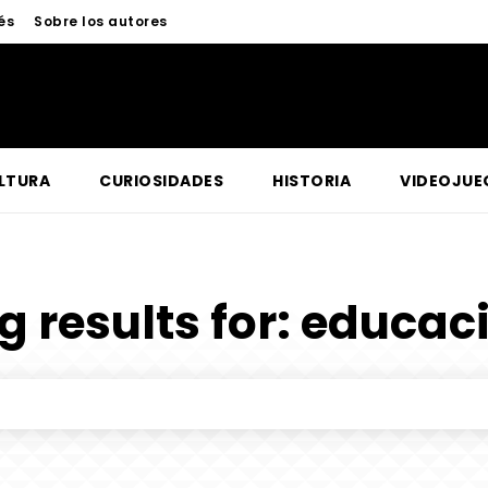
és
Sobre los autores
LTURA
CURIOSIDADES
HISTORIA
VIDEOJUE
g results for:
educac