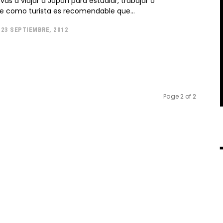
 vas a viajar a Japón para estudiar, trabajar o
 como turista es recomendable que...
23 SEPTIEMBRE, 2012
Page 2 of 2