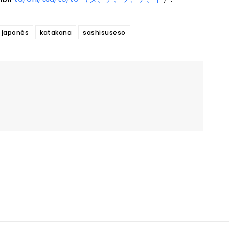
 japonés
katakana
sashisuseso
Twitter
Pinterest
WhatsApp