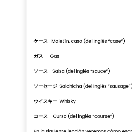
ケース
Maletín, caso (del inglés “case”)
ガス
Gas
ソース
Salsa (del inglés “sauce”)
ソーセージ
Salchicha (del inglés “sausage”
ウイスキー
Whisky
コース
Curso (del inglés “course”)
En la siguiente lección veremos cómo escr