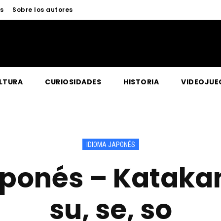
és
Sobre los autores
LTURA
CURIOSIDADES
HISTORIA
VIDEOJUE
IDIOMA JAPONÉS
ponés – Katakana
su, se, so