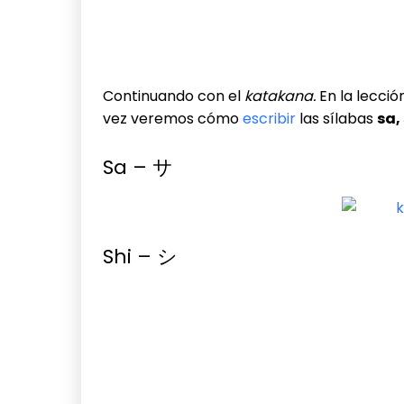
Continuando con el
katakana
.
En la lecci
vez veremos cómo
escribir
las sílabas
sa, 
Sa – サ
Shi – シ