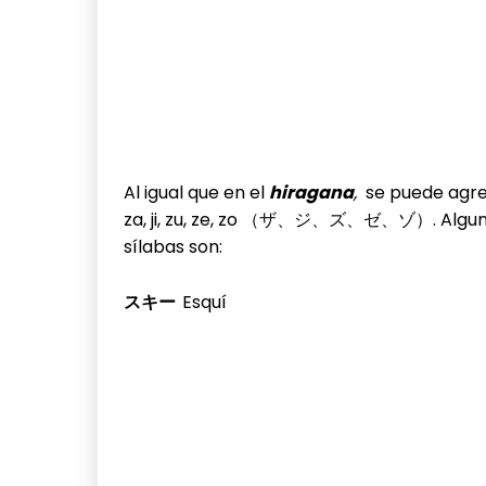
Al igual que en el
hiragana
,
se puede agre
za, ji, zu, ze, zo （ザ、ジ、ズ、ゼ、ゾ）. Alguna
sílabas son:
スキー
Esquí