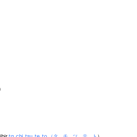
)
ibir
ta, chi, tsu, te, to （タ、チ、ツ、テ、ト
）.