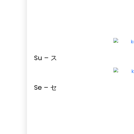
Su – ス
Se – セ