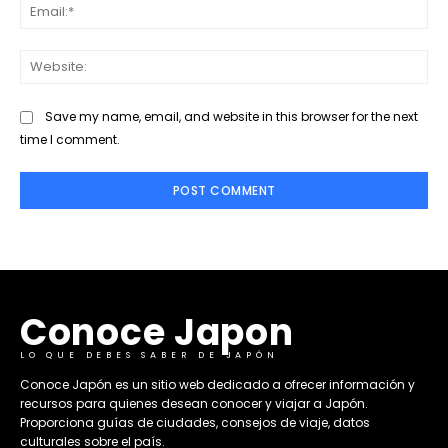
Ema
Web
Save my name, email, and website in this browser for the next
time I comment.
Conoce Japon
LO QUE DEBES SABER DE JAPÓN
​Conoce Japón es un sitio web dedicado a ofrecer información y
recursos para quienes desean conocer y viajar a Japón.
Proporciona guías de ciudades, consejos de viaje, datos
culturales sobre el país. ​