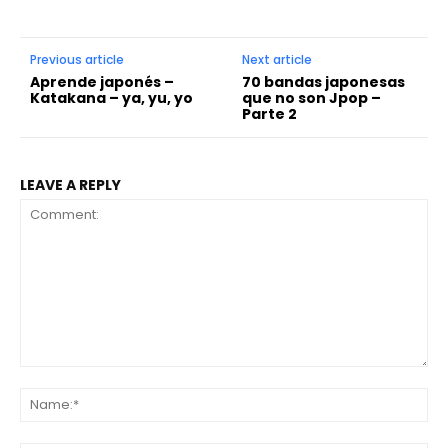
Previous article
Next article
Aprende japonés –
70 bandas japonesas
Katakana – ya, yu, yo
que no son Jpop –
Parte 2
LEAVE A REPLY
Comment:
Na