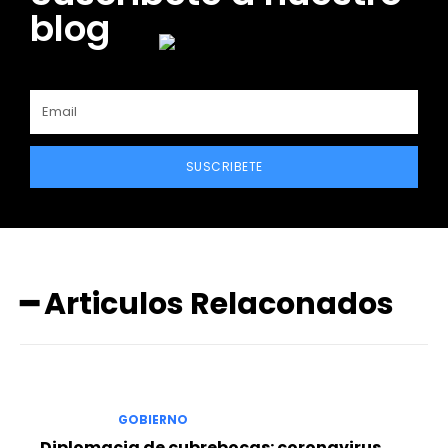
blog
SUSCRIBETE
━ Articulos Relaconados
GOBIERNO
Diplomacia de cubrebocas: coronavirus