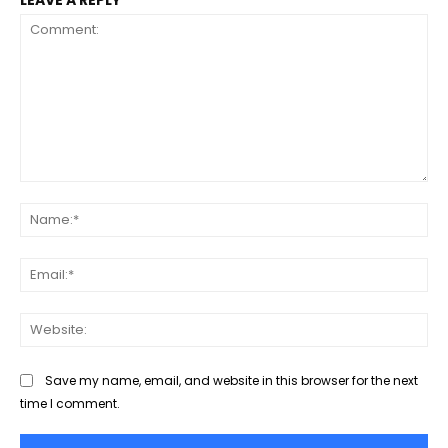
Comment:
Na
Ema
Web
Save my name, email, and website in this browser for the next
time I comment.