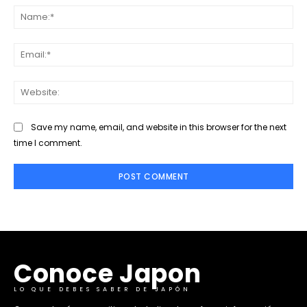
Na
Ema
Web
Save my name, email, and website in this browser for the next
time I comment.
Conoce Japon
LO QUE DEBES SABER DE JAPÓN