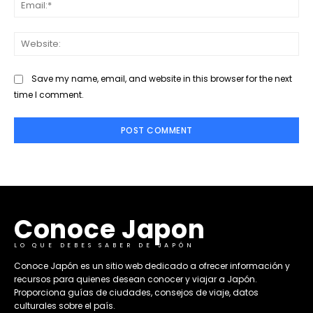
Ema
Web
Save my name, email, and website in this browser for the next
time I comment.
Conoce Japon
LO QUE DEBES SABER DE JAPÓN
​Conoce Japón es un sitio web dedicado a ofrecer información y
recursos para quienes desean conocer y viajar a Japón.
Proporciona guías de ciudades, consejos de viaje, datos
culturales sobre el país. ​