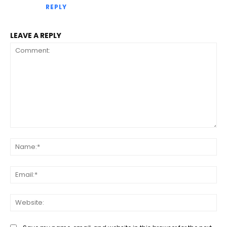
REPLY
LEAVE A REPLY
Comment:
Na
Ema
Web