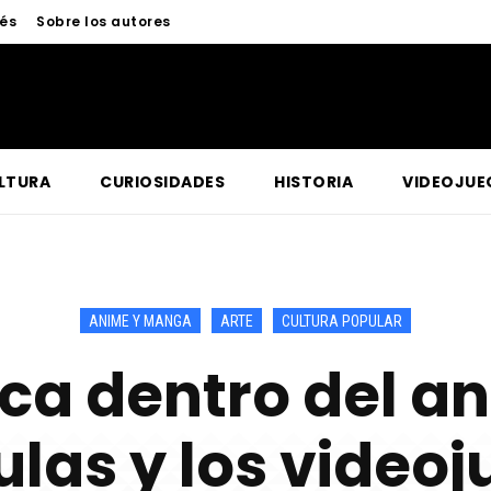
nés
Sobre los autores
LTURA
CURIOSIDADES
HISTORIA
VIDEOJUE
ANIME Y MANGA
ARTE
CULTURA POPULAR
ca dentro del an
ulas y los video