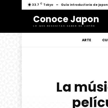
C
33.7
Tokyo
Guía introductoria de japo
Conoce Japon
LO QUE NECESITAS SABER DE JAPÓN
ARTE
CU
La músi
pelíc