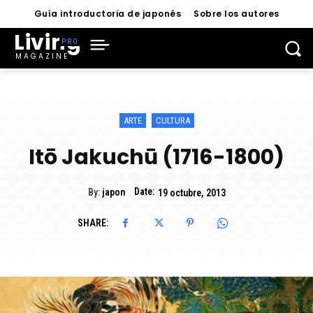
Guía introductoria de japonés
Sobre los autores
Living
MAGAZINE
ARTE
CULTURA
Itō Jakuchū (1716-1800)
Date:
By:
japon
19 octubre, 2013
SHARE: