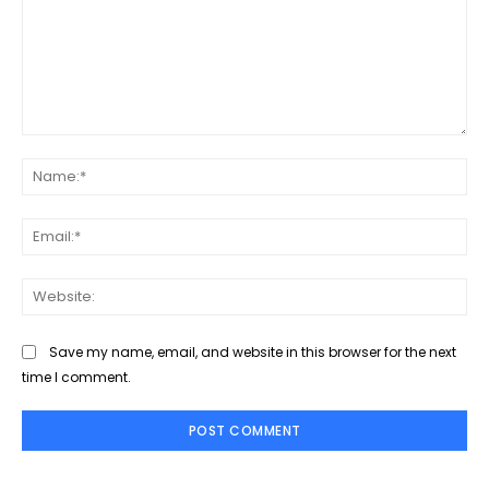
Comment:
Na
Ema
Web
Save my name, email, and website in this browser for the next
time I comment.