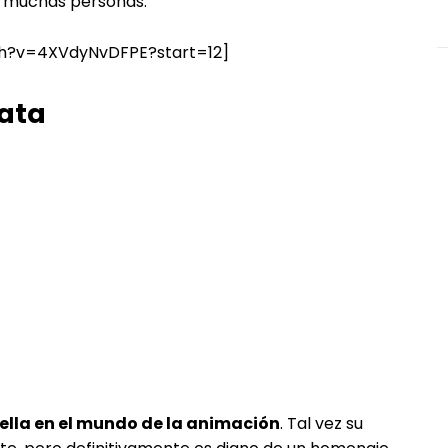
e muchas personas.
ch?v=4XVdyNvDFPE?start=12]
hata
lla en el mundo de la animación
. Tal vez su