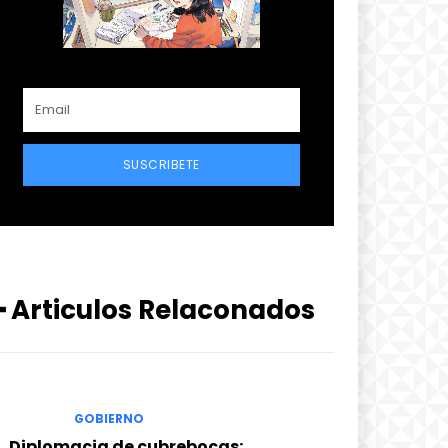
SUSCRIBETE
━ Articulos Relaconados
GOBIERNO
Diplomacia de cubrebocas: