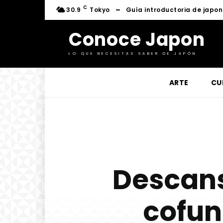
C
30.9
Tokyo
Guía introductoria de japo
Conoce Japon
LO QUE NECESITAS SABER DE JAPÓN
ARTE
CU
Descans
cofun