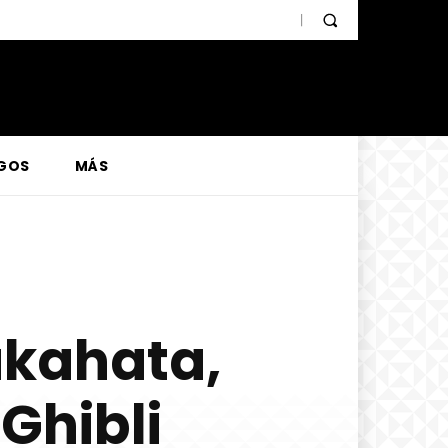
GOS
MÁS
akahata,
Ghibli