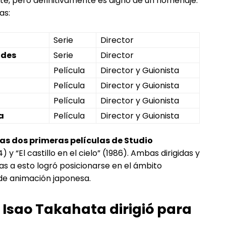
te, pero definitivamente es digno de un homenaje.
as:
Serie
Director
ndes
Serie
Director
Película
Director y Guionista
Película
Director y Guionista
Película
Director y Guionista
a
Película
Director y Guionista
as dos primeras películas de Studio
) y “El castillo en el cielo” (1986). Ambas dirigidas y
ias a esto logró posicionarse en el ámbito
 de animación japonesa.
 Isao Takahata dirigió para