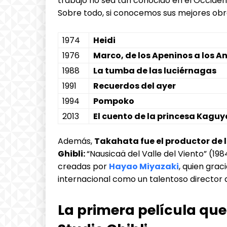
trabajo no sea tan conocido en el Occiden
Sobre todo, si conocemos sus mejores obr
1974
Heidi
1976
Marco,
de los Apeninos a los A
1988
La tumba de las luciérnagas
1991
Recuerdos del ayer
1994
Pompoko
2013
El cuento de la princesa Kaguy
Además,
Takahata fue el productor de l
Ghibli:
“Nausicaä del Valle del Viento” (1984
creadas por
Hayao Miyazaki
, quien grac
internacional como un talentoso director
La primera película que