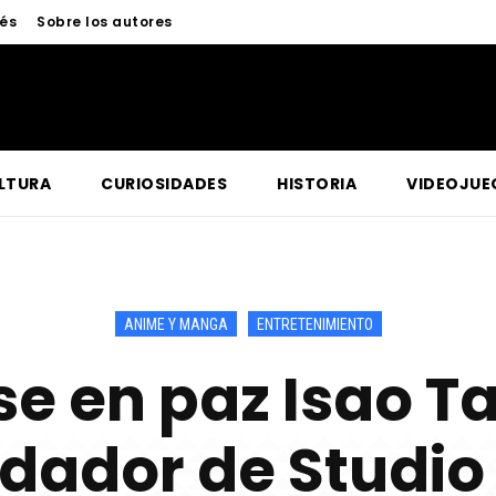
nés
Sobre los autores
LTURA
CURIOSIDADES
HISTORIA
VIDEOJUE
ANIME Y MANGA
ENTRETENIMIENTO
e en paz Isao T
dador de Studio 