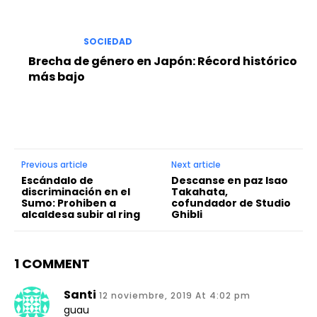
SOCIEDAD
Brecha de género en Japón: Récord histórico
más bajo
Previous article
Next article
Escándalo de
Descanse en paz Isao
discriminación en el
Takahata,
Sumo: Prohiben a
cofundador de Studio
alcaldesa subir al ring
Ghibli
1 COMMENT
Santi
12 noviembre, 2019 At 4:02 pm
guau