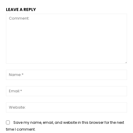
LEAVE A REPLY
Comment:
Na
Ema
Web
Save my name, email, and website in this browser for the next
time I comment.