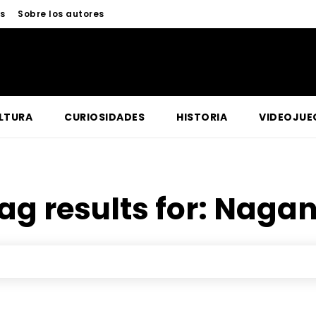
és
Sobre los autores
LTURA
CURIOSIDADES
HISTORIA
VIDEOJUE
ag results for:
Naga