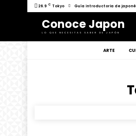
C
26.9
Tokyo
Guía introductoria de japon
Conoce Japon
LO QUE NECESITAS SABER DE JAPÓN
ARTE
CU
T