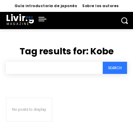
Guía introductoria de japonés
Sobre los autores
Living
MAGAZINE
Tag results for:
Kobe
SEARCH
No posts to display