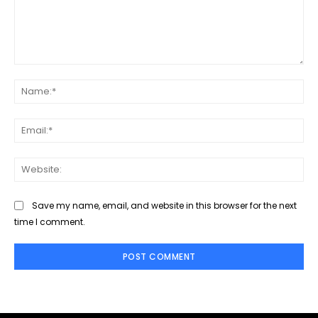
Comment:
Na
Ema
Web
Save my name, email, and website in this browser for the next
time I comment.