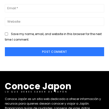
Ema
Web
Save my name, email, and website in this browser for the next
time I comment.
Conoce Japon
LO QUE DEBES SABER DE JAPÓN
​Conoce Japón es un sitio web dedicado a ofrecer información y
recursos para quienes desean conocer y viajar a Japón.
Proporciona guías de ciudades, consejos de viaje, datos