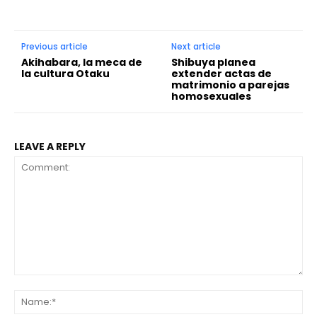
Previous article
Next article
Akihabara, la meca de
Shibuya planea
la cultura Otaku
extender actas de
matrimonio a parejas
homosexuales
LEAVE A REPLY
Comment:
Na