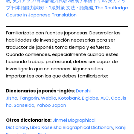
級
,
実力アップ!日本語能力試験2級漢字単語ドリル
,
実力アッ
プ!日本語能力試験1・2級対策 文法・語彙編
,
The Routledge
Course in Japanese Translation
Familiarízate con fuentes japonesas. Desarrollar las
habilidades de investigación necesarias para ser
traductor de japonés toma tiempo y esfuerzo.
Cuando comiences, especialmente cuando estés
haciendo trabajo profesional, debes ser capaz de
investigar lo que no conoces. Algunos sitios
importantes con los que debes familiarizarte:
Diccionarios japonés-inglés:
Denshi
Jisho
,
Tangorin
,
Weblio
,
Kotobank
,
Biglobe
,
ALC
,
GooJis
ho
,
Sanseido
,
Yahoo Japan
Otros diccionarios:
Jinmei Biographical
Dictionary
,
Libro Koseisha Biographical Dictionary
,
Kanji