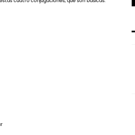
stas cuatro conjugaciones, que son básicas.
r