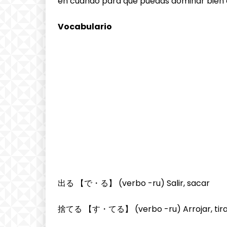
en cuando para que puedas dominar bien e
Vocabulario
出る 【で・る】 (verbo -ru) Salir, sacar
捨てる 【す・てる】 (verbo -ru) Arrojar, tira