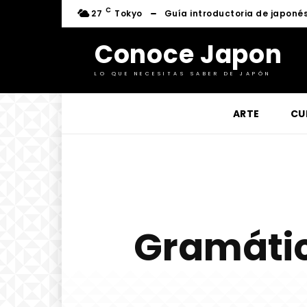
C
27
Tokyo
Guía introductoria de japoné
Conoce Japon
LO QUE NECESITAS SABER DE JAPÓN
ARTE
CU
Gramátic