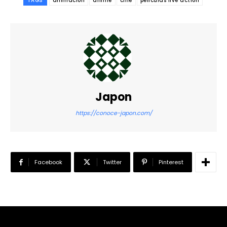
TAGS
animación
anime
cine
películas live action
Japon
https://conoce-japon.com/
Facebook
Twitter
Pinterest