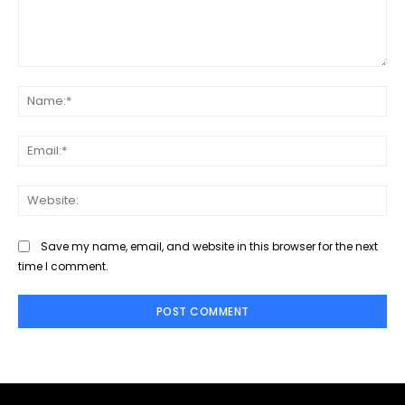
Comment:
Na
Ema
Web
Save my name, email, and website in this browser for the next
time I comment.