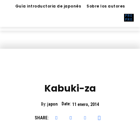
Guía introductoria de japonés
Sobre los autores
Living
Living
MAGAZINE
MAGAZINE
ARTE
CULTURA
TURISMO EN JAPÓN
Kabuki-za
Date:
By:
japon
11 enero, 2014
SHARE: