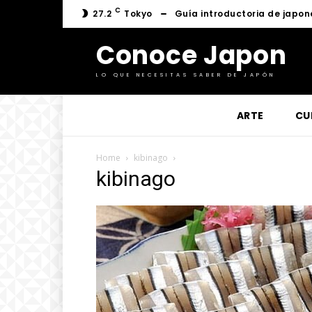
C
27.2
Tokyo
Guía introductoria de japon
Conoce Japon
LO QUE NECESITAS SABER DE JAPÓN
ARTE
CU
Home
kibinago
kibinago