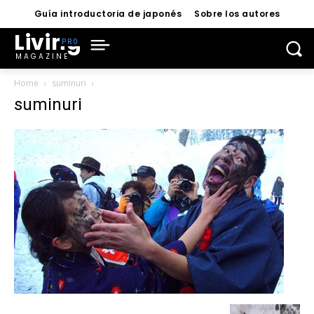
Guía introductoria de japonés
Sobre los autores
Living
MAGAZINE
Home
suminuri
suminuri