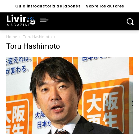
Guía introductoria de japonés
Sobre los autores
Living
MAGAZINE
Home
Toru Hashimoto
Toru Hashimoto