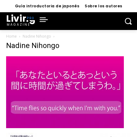
Guía introductoria de japonés
Sobre los autores
Living
MAGAZINE
Home
Nadine Nihongo
Nadine Nihongo