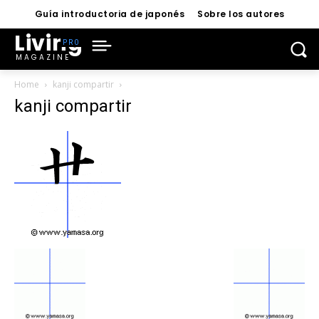
Guía introductoria de japonés
Sobre los autores
Living
MAGAZINE
Home
kanji compartir
kanji compartir