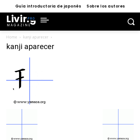
Guía introductoria de japonés
Sobre los autores
Living
MAGAZINE
Home
kanji aparecer
kanji aparecer