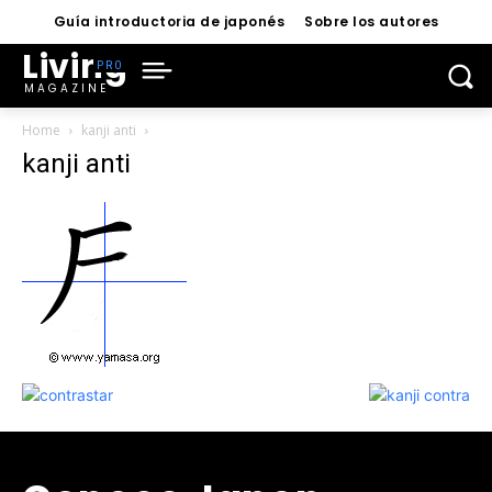
Guía introductoria de japonés
Sobre los autores
Living
MAGAZINE
Home
kanji anti
kanji anti