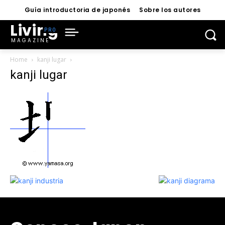
Guía introductoria de japonés
Sobre los autores
Living
MAGAZINE
Home
kanji lugar
kanji lugar