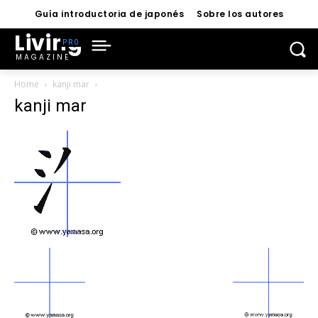
Guía introductoria de japonés
Sobre los autores
Living
MAGAZINE
Home
kanji mar
kanji mar