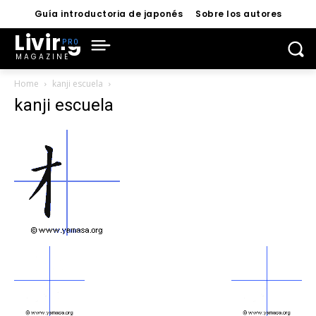
Guía introductoria de japonés
Sobre los autores
Living
MAGAZINE
Home
kanji escuela
kanji escuela