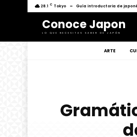
C
28.1
Tokyo
Guía introductoria de japon
Conoce Japon
LO QUE NECESITAS SABER DE JAPÓN
ARTE
CU
Gramátic
d