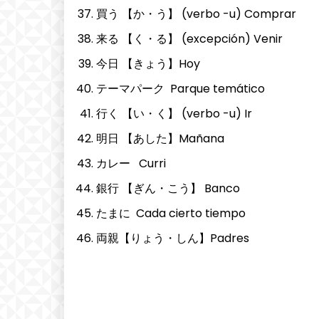
買う 【か・う】 (verbo -u) Comprar
来る 【く・る】 (excepción) Venir
今日 【きょう】Hoy
テーマパーク Parque temático
行く 【い・く】 (verbo -u) Ir
明日 【あした】Mañana
カレー Curri
銀行 【ぎん・こう】 Banco
たまに Cada cierto tiempo
両親【りょう・しん】Padres