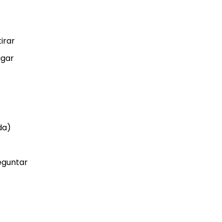
irar
gar
da)
guntar