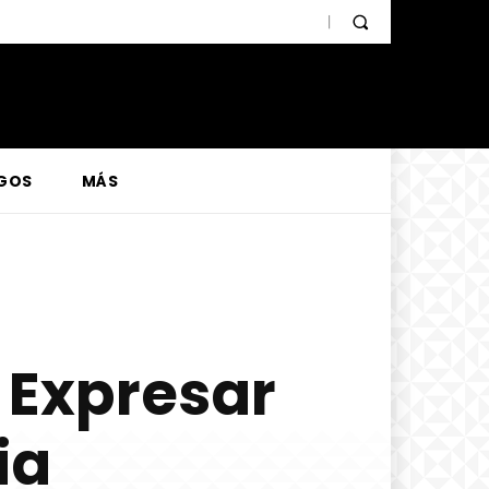
GOS
MÁS
 Expresar
ia