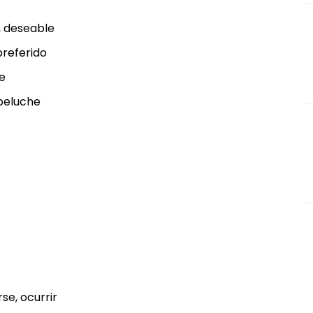
 deseable
referido
e
eluche
, ocurrir