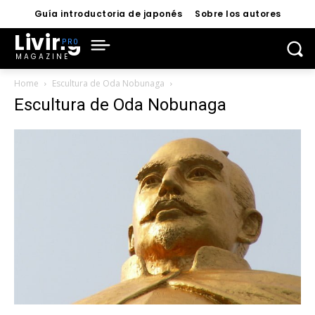
Guía introductoria de japonés
Sobre los autores
Living
MAGAZINE
Home
Escultura de Oda Nobunaga
Escultura de Oda Nobunaga