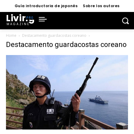
Guía introductoria de japonés
Sobre los autores
Living
MAGAZINE
Home
Destacamento guardacostas coreano
Destacamento guardacostas coreano