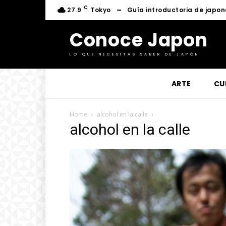
C
27.9
Tokyo
Guía introductoria de japon
Conoce Japon
LO QUE NECESITAS SABER DE JAPÓN
ARTE
CU
Home
alcohol en la calle
alcohol en la calle