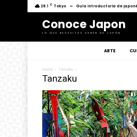
C
28.1
Tokyo
Guía introductoria de japon
Conoce Japon
LO QUE NECESITAS SABER DE JAPÓN
ARTE
CU
Home
Tanzaku
Tanzaku