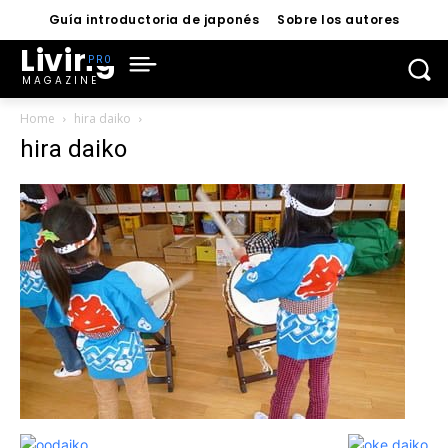
Guía introductoria de japonés
Sobre los autores
Living
MAGAZINE
Home
hira daiko
hira daiko