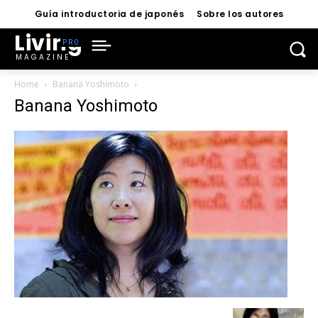
Guía introductoria de japonés
Sobre los autores
Living
MAGAZINE
Home
Banana Yoshimoto
Banana Yoshimoto