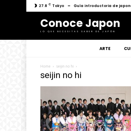
C
27.8
Tokyo
Guía introductoria de japon
Conoce Japon
LO QUE NECESITAS SABER DE JAPÓN
ARTE
CU
Home
seijin no hi
seijin no hi